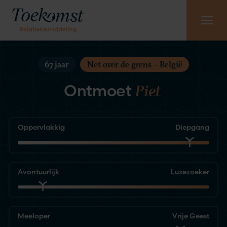
Meest gestelde vragen
Vraag gratis kennismaking aan
085 - 130 6965
67 jaar
Net over de grens - België
Piet
Ontmoet
Oppervlakkig
Diepgang
Avontuurlijk
Luxezoeker
Meeloper
Vrije Geest