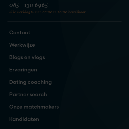
085 - 130 6965
Elke werkdag tussen 08:00 & 20:00 bereikbaar
Zet de eerste stap naar je nieuwe
liefde
Contact
Naam
*
Werkwijze
Blogs en vlogs
E-mailadres
*
Ervaringen
Dating coaching
Telefoon
Partner search
Onze matchmakers
Waar ben je naar op zoek?
Kandidaten