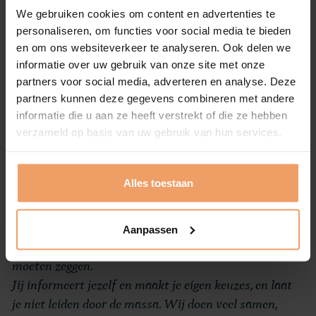
niet, het wordt beperkt door
We gebruiken cookies om content en advertenties te
personaliseren, om functies voor social media te bieden
menselijke perceptie.
en om ons websiteverkeer te analyseren. Ook delen we
informatie over uw gebruik van onze site met onze
partners voor social media, adverteren en analyse. Deze
Piet
partners kunnen deze gegevens combineren met andere
informatie die u aan ze heeft verstrekt of die ze hebben
verzameld op basis van uw gebruik van hun services.
Wie bij hem past?
Alles toestaan
Piet:
“Ik ben op zoek naar een gelijkgestemde ziel, bij
wie ik mezelf kan zijn; die met mij de wereld wil
verkennen, fysiek maar ook in dialoog. Die er net als ik
Aanpassen
ertegen opziet om ooit “daar ben ik te oud voor” te
moeten zeggen.
Jij informeert jezelf en maakt je eigen keuzes, en laat
je niet leiden door de massa. Wij doen veel samen,