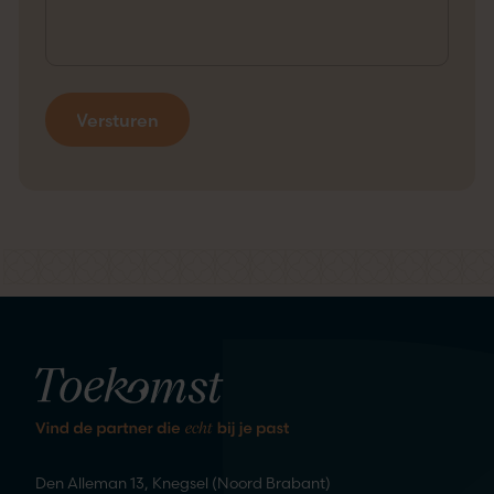
kennis
We staan te springen om
te maken
Den Alleman 13, Knegsel (Noord Brabant)