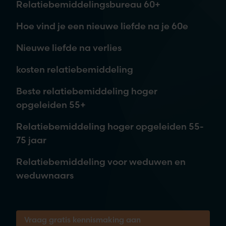
Relatiebemiddelingsbureau 60+
Hoe vind je een nieuwe liefde na je 60e
Nieuwe liefde na verlies
kosten relatiebemiddeling
Je aanvraag is vrijblijvend. Wij nemen contact met je op,
Beste relatiebemiddeling hoger
waarna je kunt beslissen om meer informatie te ontvangen of
opgeleiden 55+
een afspraak in te plannen.
Relatiebemiddeling hoger opgeleiden 55-
75 jaar
Tijdens een vrijblijvende kennismaking
Relatiebemiddeling voor weduwen en
brengen we samen jouw wensen in kaart.
weduwnaars
Bel ons voor een gratis 30-minuten gesprek
over je kansen!
Vraag gratis kennismaking aan