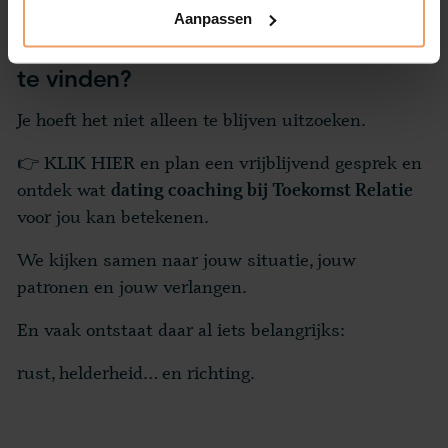
Aanpassen
Klaar om eindelijke je nieuwe partner
te vinden?
Je hoeft het niet alleen te blijven uitzoeken.
👉
KLIK HIER en plan een vrijblijvend gesprek en
ontdek wat
dating coaching bij Toekomst Relatie
voor jou kan betekenen.
We kijken samen naar jouw situatie, jouw
patronen en jouw verlangen.
En vaak ontstaat daar al iets belangrijks:
rust, helderheid… en richting.