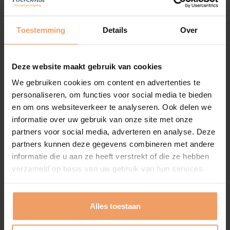
gevoel, maar ook op inzicht.
Toestemming
Details
Over
Misschien herken je dit…
Deze website maakt gebruik van cookies
Je hebt interessante ontmoetingen, maar het
We gebruiken cookies om content en advertenties te
beklijft niet.
personaliseren, om functies voor social media te bieden
Je twijfelt snel of haakt af.
en om ons websiteverkeer te analyseren. Ook delen we
informatie over uw gebruik van onze site met onze
Je verlangt naar een echte relatie, maar het
partners voor social media, adverteren en analyse. Deze
lukt niet om daar te komen.
partners kunnen deze gegevens combineren met andere
Je voelt dat er “iets” zit, maar je krijgt er geen
informatie die u aan ze heeft verstrekt of die ze hebben
grip op.
verzameld op basis van uw gebruik van hun services.
Dan is de kans groot dat je geen nieuwe mensen
nodig hebt, maar een andere manier van kijken en
Alles toestaan
handelen.