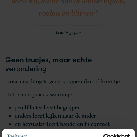
verschil, maar hoe ik leerde kijken,
voelen en blijven.”
Leonie, 57 jaar
Geen trucjes, maar echte
verandering
Onze coaching is geen stappenplan of kunstje.
Het is een proces waarin je:
jezelf beter leert begrijpen
anders leert kijken naar de ander
en bewuster leert handelen in contact
Zodat je keuzes maakt die kloppen, niet alleen op