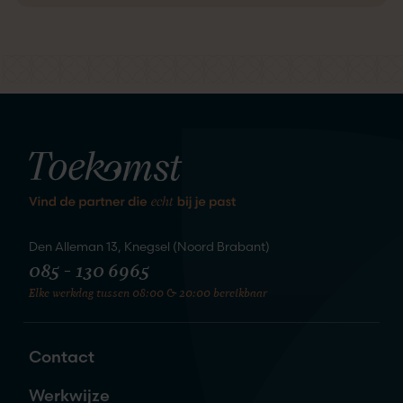
kennis
We staan te springen om
te maken
Den Alleman 13, Knegsel (Noord Brabant)
085 - 130 6965
Elke werkdag tussen 08:00 & 20:00 bereikbaar
Zet de eerste stap naar je nieuwe
liefde
Contact
Naam
*
Werkwijze