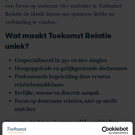
een focus op serieuze 70+ matches is Toekomst
Relatie de ideale keuze om opnieuw liefde en
verbinding te vinden.
Wat maakt Toekomst Relatie
uniek?
Gespecialiseerd in 55+ en 60+ singles
Hoogopgeleide en gelijkgestemde deelnemers
Professionele begeleiding door ervaren
relatiebemiddelaars
Eerlijke, warme en discrete aanpak
Focus op duurzame relaties, niet op snelle
matches
Onze kracht ligt in de
–
persoonlijke verbinding
niet alleen tussen onze deelnemers, maar ook