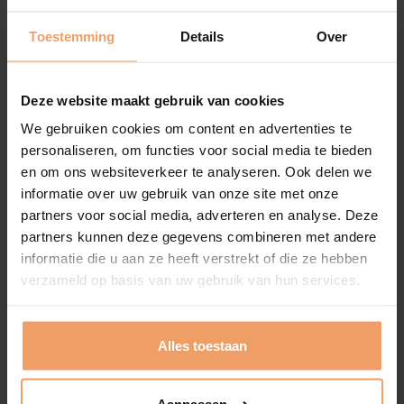
tussen jou en ons team.
Wij luisteren, denken mee en zorgen dat elk traject
Toestemming
Details
Over
voelt als maatwerk.
Deze website maakt gebruik van cookies
We gebruiken cookies om content en advertenties te
personaliseren, om functies voor social media te bieden
Onze deelnemers vinden vaak binnen enkele
en om ons websiteverkeer te analyseren. Ook delen we
informatie over uw gebruik van onze site met onze
maanden iemand met wie ze zich écht thuis
partners voor social media, adverteren en analyse. Deze
voelen.
partners kunnen deze gegevens combineren met andere
informatie die u aan ze heeft verstrekt of die ze hebben
verzameld op basis van uw gebruik van hun services.
Alles toestaan
1