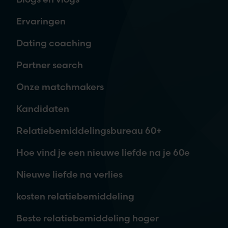
E-mailadres
*
Ervaringen
Dating coaching
Telefoon
Partner search
Onze matchmakers
Waar ben je naar op zoek?
Kandidaten
Relatiebemiddelingsbureau 60+
Hoe vind je een nieuwe liefde na je 60e
Nieuwe liefde na verlies
kosten relatiebemiddeling
Je aanvraag is vrijblijvend. Wij nemen contact met je op,
Beste relatiebemiddeling hoger
waarna je kunt beslissen om meer informatie te ontvangen of