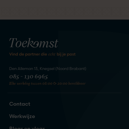
kennis
We staan te springen om
te maken
Den Alleman 13, Knegsel (Noord Brabant)
085 - 130 6965
Elke werkdag tussen 08:00 & 20:00 bereikbaar
Zet de eerste stap naar je nieuwe
liefde
Contact
Naam
*
Werkwijze
Blogs en vlogs