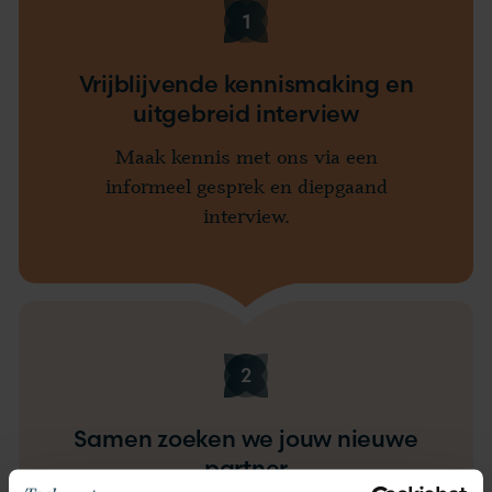
1
Vrijblijvende kennismaking en
uitgebreid interview
Maak kennis met ons via een
informeel gesprek en diepgaand
interview.
2
Samen zoeken we jouw nieuwe
partner