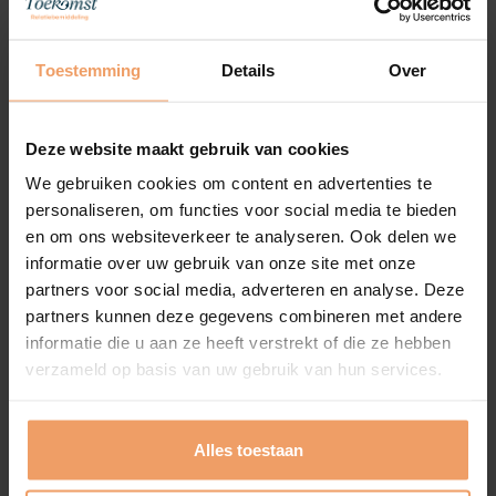
Laten we samen jouw ideale partner
vinden, met onze ondersteuning en
Toestemming
Details
Over
expertise.
Deze website maakt gebruik van cookies
We gebruiken cookies om content en advertenties te
personaliseren, om functies voor social media te bieden
en om ons websiteverkeer te analyseren. Ook delen we
3
informatie over uw gebruik van onze site met onze
partners voor social media, adverteren en analyse. Deze
Persoonlijke dating coaching.
partners kunnen deze gegevens combineren met andere
Je staat er niet alleen voor.
informatie die u aan ze heeft verstrekt of die ze hebben
verzameld op basis van uw gebruik van hun services.
Profiteer van persoonlijke dating
coaching. Je staat er niet alleen voor in
dit avontuur.
Alles toestaan