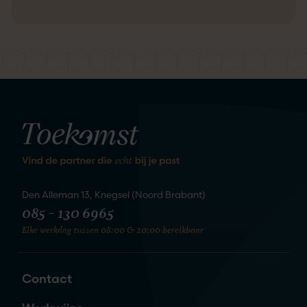
kennis
We staan te springen om
te maken
Den Alleman 13, Knegsel (Noord Brabant)
085 - 130 6965
Elke werkdag tussen 08:00 & 20:00 bereikbaar
Zet de eerste stap naar je nieuwe
liefde
Contact
Naam
*