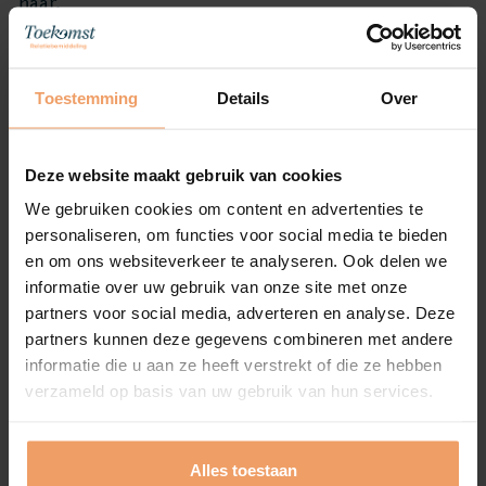
haar.
Hij hoeft niet perfect te zijn, zeker niet.
Authentiek, hoog opgeleid, breed geïnteresseerd,
actief, een doener en een denker tegelijk, betrokken
Toestemming
Details
Over
en sociaal, dát past bij haar. Iemand die houdt van
buiten zijn, van ruimte, van samenzijn zonder
opsmuk. Maar net zo goed van een goed gesprek,
Deze website maakt gebruik van cookies
vrienden en cultuur.
We gebruiken cookies om content en advertenties te
personaliseren, om functies voor social media te bieden
en om ons websiteverkeer te analyseren. Ook delen we
informatie over uw gebruik van onze site met onze
Hoe Josephine jullie samen ziet
partners voor social media, adverteren en analyse. Deze
partners kunnen deze gegevens combineren met andere
Een weekend waarin jullie lekker een eind gaan
informatie die u aan ze heeft verstrekt of die ze hebben
wandelen. ’s Middags op pad voor cultuur, rondje
verzameld op basis van uw gebruik van hun services.
golfen of gewoon thuis met een boek/project in of
rondom huis. ’s Avonds samen koken, of met
vrienden naar een knus restaurant. In de winter
Alles toestaan