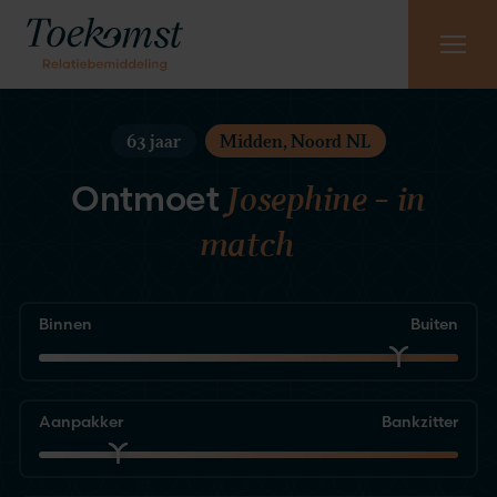
Meest gestelde vragen
Vraag gratis kennismaking aan
085 - 130 6965
63 jaar
Midden, Noord NL
Josephine – in
Ontmoet
match
Binnen
Buiten
Aanpakker
Bankzitter