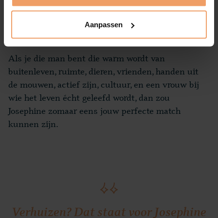
een glas wijn bij de houtkachel, met de hond aan
jullie voeten.
Aanpassen
Als je die man bent die warm wordt van
buitenleven, ruimte, dieren, vrienden, handen uit
de mouwen, actief zijn, cultuur, en een vrouw bij
wie het leven écht geleefd wordt, dan zou
Josephine zomaar eens jouw perfecte match
kunnen zijn.
Verhuizen? Dat staat voor Josephine