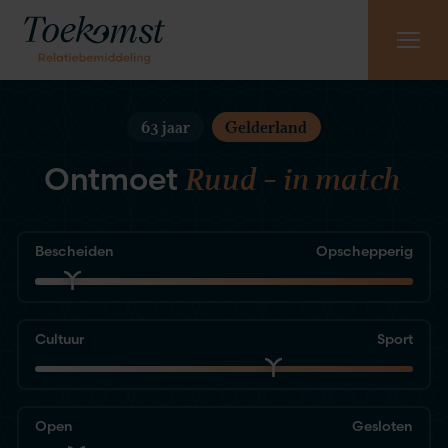
Meest gestelde vragen
Vraag gratis kennismaking aan
085 - 130 6965
63 jaar
Gelderland
Ruud – in match
Ontmoet
Bescheiden
Opschepperig
Cultuur
Sport
Open
Gesloten