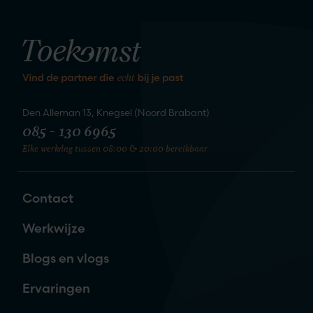
kennis
We staan te springen om
te maken
Den Alleman 13, Knegsel (Noord Brabant)
085 - 130 6965
Elke werkdag tussen 08:00 & 20:00 bereikbaar
Zet de eerste stap naar je nieuwe
liefde
Contact
Naam
*
Werkwijze
Blogs en vlogs
E-mailadres
*
Ervaringen