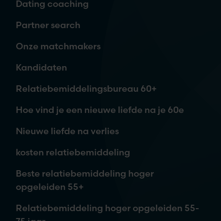
Dating coaching
Telefoon
Partner search
Onze matchmakers
Waar ben je naar op zoek?
Kandidaten
Relatiebemiddelingsbureau 60+
Hoe vind je een nieuwe liefde na je 60e
Nieuwe liefde na verlies
kosten relatiebemiddeling
Je aanvraag is vrijblijvend. Wij nemen contact met je op,
Beste relatiebemiddeling hoger
waarna je kunt beslissen om meer informatie te ontvangen of
opgeleiden 55+
een afspraak in te plannen.
Relatiebemiddeling hoger opgeleiden 55-