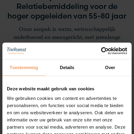
Relatiebemiddeling voor de
hoger opgeleiden van 55-80 jaar
Onze aanpak is warm, wetenschappelijk
onderbouwd en mensgericht, met jarenlange
ervaring als fundament.
Stel gerust je vraag. We luisteren aandachtig en
bieden je een open, eerlijke en steunende reactie.
Toestemming
Details
Over
Deze website maakt gebruik van cookies
We gebruiken cookies om content en advertenties te
personaliseren, om functies voor social media te bieden
1
en om ons websiteverkeer te analyseren. Ook delen we
informatie over uw gebruik van onze site met onze
partners voor social media, adverteren en analyse. Deze
Vrijblijvende kennismaking en
partners kunnen deze gegevens combineren met andere