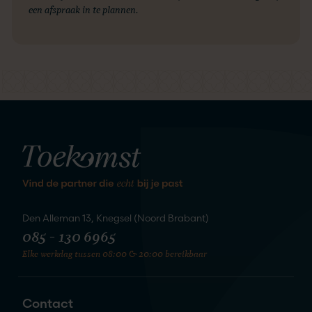
een afspraak in te plannen.
kennis
We staan te springen om
te maken
Den Alleman 13, Knegsel (Noord Brabant)
085 - 130 6965
Elke werkdag tussen 08:00 & 20:00 bereikbaar
Zet de eerste stap naar je nieuwe
liefde
Contact