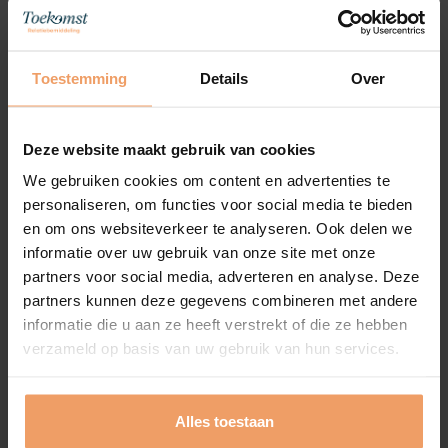
echtheid, niet uit algoritmes.
Daarom investeren we in
—
persoonlijk contact
tussen jou en je bemiddelaar, en uiteindelijk
Toestemming
Details
Over
tussen twee mensen die elkaar écht willen leren
kennen.
Deze website maakt gebruik van cookies
De mooiste 20 weken in tijden!
We gebruiken cookies om content en advertenties te
personaliseren, om functies voor social media te bieden
Beste Paula,
en om ons websiteverkeer te analyseren. Ook delen we
informatie over uw gebruik van onze site met onze
Wat een topprestatie op je professionele vlak heb
partners voor social media, adverteren en analyse. Deze
je geleverd! Hoe heb je het gezien, geschat en
partners kunnen deze gegevens combineren met andere
ingevuld blijft voor mij een raadsel maar ik
informatie die u aan ze heeft verstrekt of die ze hebben
realiseer me ook dat “miracles happen!”
verzameld op basis van uw gebruik van hun services.
Lees hier de volledige
review
https://www.toekomstrelatie.nl/reviews/
Alles toestaan