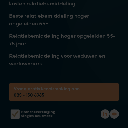
kosten relatiebemiddeling
Je aanvraag is vrijblijvend. Wij nemen contact met je op,
Beste relatiebemiddeling hoger
waarna je kunt beslissen om meer informatie te ontvangen of
opgeleiden 55+
een afspraak in te plannen.
Relatiebemiddeling hoger opgeleiden 55-
75 jaar
Tijdens een vrijblijvende kennismaking
Relatiebemiddeling voor weduwen en
brengen we samen jouw wensen in kaart.
weduwnaars
Bel ons voor een gratis 30-minuten gesprek
over je kansen!
Vraag gratis kennismaking aan
085 - 130 6965
085 - 130 6965
Elke werkdag tussen 08:00 & 20:00 bereikbaar
Kennismaking bij jou thuis of neutrale plek
Geheel vrijblijvend