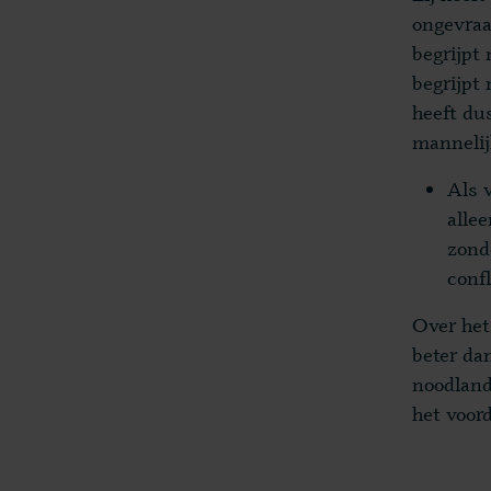
ongevraa
begrijpt
begrijpt
heeft dus
mannelij
Als 
alle
zond
conf
Over het
beter da
noodland
het voord