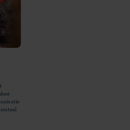
t
 door
unicatie
aamstaal