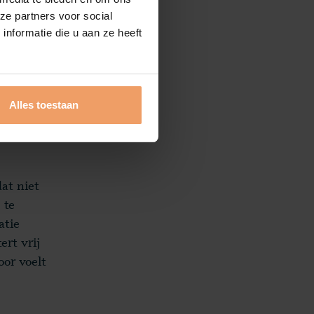
misschien
ze partners voor social
nformatie die u aan ze heeft
llijk
Alles toestaan
irect
at niet
 te
atie
ert vrij
oor voelt