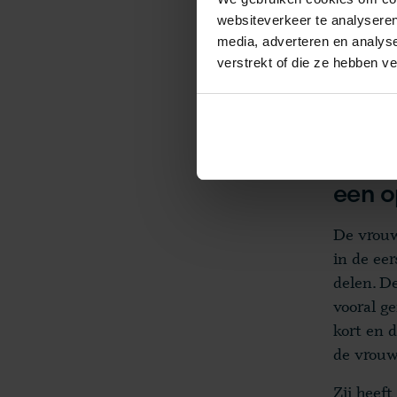
en na he
websiteverkeer te analyseren
een oplo
media, adverteren en analys
bespreke
verstrekt of die ze hebben v
over in 
Vrouw
een o
De vrouw
in de ee
delen. De
vooral ge
kort en 
de vrouw
Zij heeft