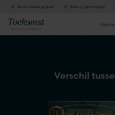
Relatie E-Book
Eerste maand op proef
Ruim 15 jaar ervaring
Blogs en vlogs
Meest gestelde vragen
Vraag gratis kennismaking aan
085 - 130 6965
Onze m
Verschil tus
Geschreven door