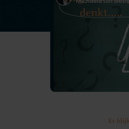
Michaela ten Sieth
Er blij