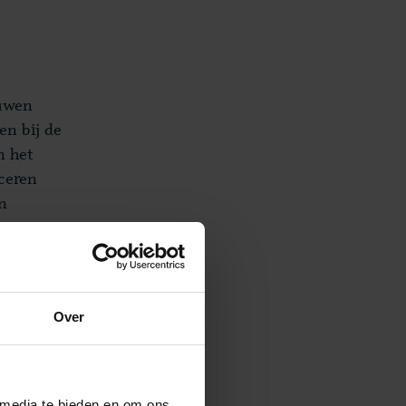
ouwen
en bij de
n het
ceren
n
 en
Over
 met
 de ander
 media te bieden en om ons