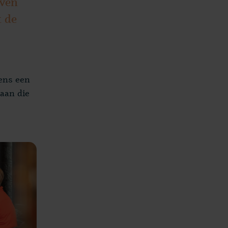
even
t de
ens een
aan die