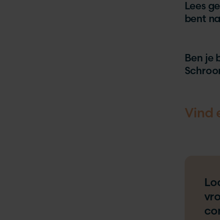
Lees ge
bent na
Ben je 
Schroom
Vind 
Lo
vr
co