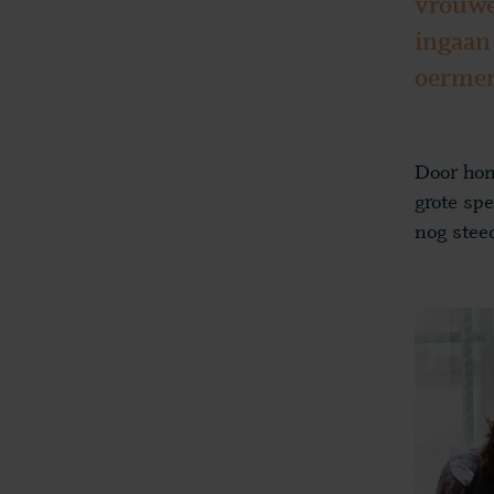
vrouwe
ingaan
oermen
Door hon
grote sp
nog stee