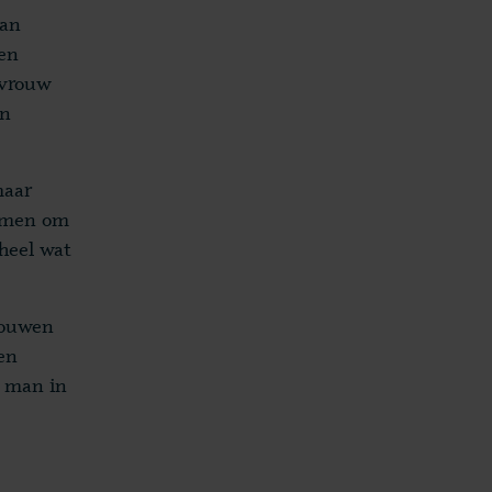
man
 en
 vrouw
jn
maar
nemen om
heel wat
rouwen
en
e man in