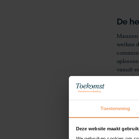
De he
Mannen g
werken d
communic
oplossen
vanuit e
gebruike
gebruike
Toestemming
Er ov
Als twee
Deze website maakt gebruik
elkaar ov
We gebruiken cookies om cont