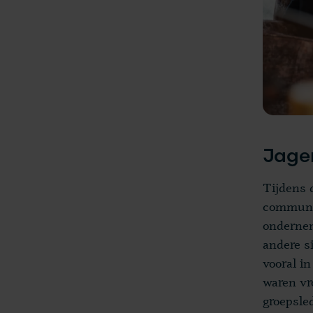
Jager
Tijdens 
communic
ondernem
andere s
vooral in
waren vr
groepsle