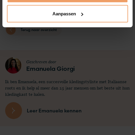
Aanpassen
Terug naar overzicht
Geschreven door
Emanuela Giorgi
Ik ben Emanuela, een succesvolle kledingstyliste met Italiaanse
roots en ik help al meer dan 25 jaar mensen om het beste uit hun
kledingkast te halen.
Leer Emanuela kennen