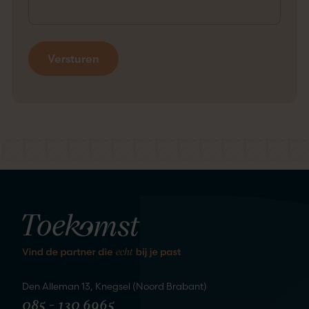
kennis
We staan te springen om
te maken
Den Alleman 13, Knegsel (Noord Brabant)
085 - 130 6965