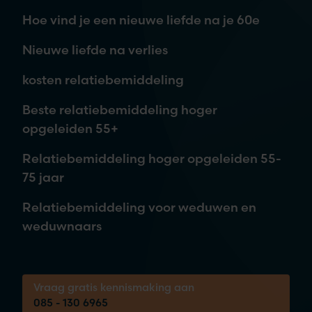
Hoe vind je een nieuwe liefde na je 60e
Nieuwe liefde na verlies
kosten relatiebemiddeling
Je aanvraag is vrijblijvend. Wij nemen contact met je op,
Beste relatiebemiddeling hoger
waarna je kunt beslissen om meer informatie te ontvangen of
opgeleiden 55+
een afspraak in te plannen.
Relatiebemiddeling hoger opgeleiden 55-
75 jaar
Tijdens een vrijblijvende kennismaking
Relatiebemiddeling voor weduwen en
brengen we samen jouw wensen in kaart.
weduwnaars
Bel ons voor een gratis 30-minuten gesprek
over je kansen!
Vraag gratis kennismaking aan
085 - 130 6965
085 - 130 6965