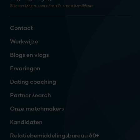
Elke werkdag tussen 08:00 & 20:00 bereikbaar
Zet de eerste stap naar je nieuwe
liefde
Contact
Naam
*
Werkwijze
Blogs en vlogs
E-mailadres
*
Ervaringen
Dating coaching
Telefoon
Partner search
Onze matchmakers
Waar ben je naar op zoek?
Kandidaten
Relatiebemiddelingsbureau 60+