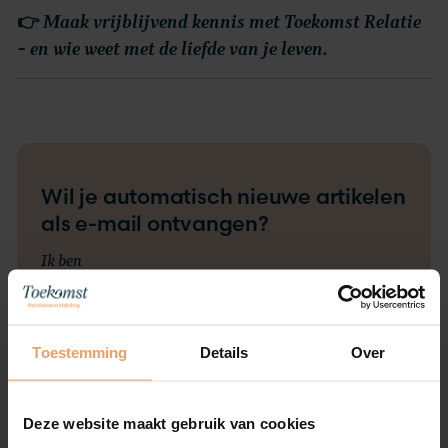
👉
Maak vrijblijvend kennis met Toekomst Relatie
– en wie weet met de liefde van je leven.
Wil je automatisch nieuwe artikelen
als e-mail ontvangen?
Ik ben
Man
Vrouw
Voornaam
*
Toestemming
Details
Over
E-mailadres
*
Deze website maakt gebruik van cookies