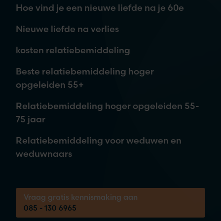
Hoe vind je een nieuwe liefde na je 60e
Nieuwe liefde na verlies
kosten relatiebemiddeling
Je aanvraag is vrijblijvend. Wij nemen contact met je op,
Beste relatiebemiddeling hoger
waarna je kunt beslissen om meer informatie te ontvangen of
opgeleiden 55+
een afspraak in te plannen.
Relatiebemiddeling hoger opgeleiden 55-
75 jaar
Tijdens een vrijblijvende kennismaking
Relatiebemiddeling voor weduwen en
brengen we samen jouw wensen in kaart.
weduwnaars
Bel ons voor een gratis 30-minuten gesprek
over je kansen!
Vraag gratis kennismaking aan
085 - 130 6965
085 - 130 6965
Elke werkdag tussen 08:00 & 20:00 bereikbaar