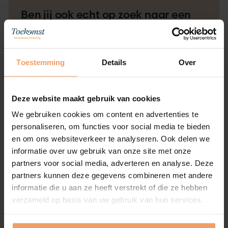
Ben jij ook echt op zoek naar een
duurzame relatie? We gaan graag
in gesprek wat we voor je kunnen
betekenen.
Toestemming
Details
Over
Ik ben
Man
Vrouw
Deze website maakt gebruik van cookies
Voornaam
*
We gebruiken cookies om content en advertenties te
personaliseren, om functies voor social media te bieden
en om ons websiteverkeer te analyseren. Ook delen we
informatie over uw gebruik van onze site met onze
E-mailadres
*
partners voor social media, adverteren en analyse. Deze
partners kunnen deze gegevens combineren met andere
informatie die u aan ze heeft verstrekt of die ze hebben
verzameld op basis van uw gebruik van hun services.