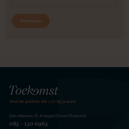
kennis
We staan te springen om
te maken
Den Alleman 13, Knegsel (Noord Brabant)
085 - 130 6965