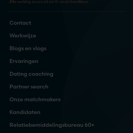
Elke werkdag tussen 08:00 & 20:00 bereikbaar
Zet de eerste stap naar je nieuwe
liefde
Contact
Naam
*
Werkwijze
Blogs en vlogs
E-mailadres
*
Ervaringen
Dating coaching
Telefoon
Partner search
Onze matchmakers
Waar ben je naar op zoek?
Kandidaten
Relatiebemiddelingsbureau 60+