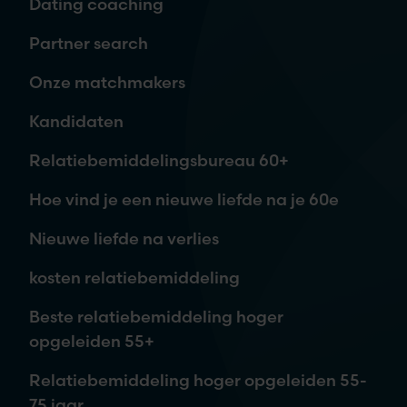
Dating coaching
Telefoon
Partner search
Onze matchmakers
Waar ben je naar op zoek?
Kandidaten
Relatiebemiddelingsbureau 60+
Hoe vind je een nieuwe liefde na je 60e
Nieuwe liefde na verlies
kosten relatiebemiddeling
Je aanvraag is vrijblijvend. Wij nemen contact met je op,
Beste relatiebemiddeling hoger
waarna je kunt beslissen om meer informatie te ontvangen of
opgeleiden 55+
een afspraak in te plannen.
Relatiebemiddeling hoger opgeleiden 55-
75 jaar