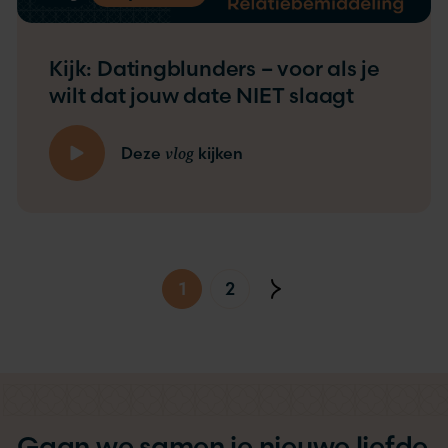
Kijk: Datingblunders – voor als je
wilt dat jouw date NIET slaagt
vlog
Deze
kijken
1
2
Gaan we samen je nieuwe liefde