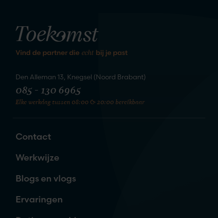
kennis
We staan te springen om
te maken
Den Alleman 13, Knegsel (Noord Brabant)
085 - 130 6965
Elke werkdag tussen 08:00 & 20:00 bereikbaar
Zet de eerste stap naar je nieuwe
liefde
Contact
Naam
*
Werkwijze
Blogs en vlogs
E-mailadres
*
Ervaringen