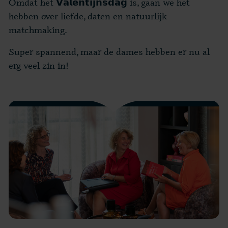
Omdat het 𝗩𝗮𝗹𝗲𝗻𝘁𝗶𝗷𝗻𝘀𝗱𝗮𝗴 is, gaan we het
hebben over liefde, daten en natuurlijk
matchmaking.
Super spannend, maar de dames hebben er nu al
erg veel zin in!