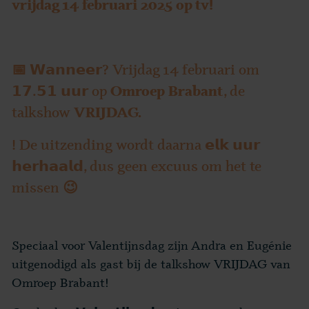
vrijdag 14 februari 2025 op tv!
📅 𝗪𝗮𝗻𝗻𝗲𝗲𝗿? Vrijdag 14 februari om
𝟭𝟳.𝟱𝟭 𝘂𝘂𝗿 op
Omroep Brabant
, de
talkshow
VRIJDAG.
! De uitzending wordt daarna 𝗲𝗹𝗸 𝘂𝘂𝗿
𝗵𝗲𝗿𝗵𝗮𝗮𝗹𝗱, dus geen excuus om het te
missen 😉
Speciaal voor Valentijnsdag zijn Andra en Eugénie
uitgenodigd als gast bij de talkshow VRIJDAG van
Omroep Brabant!