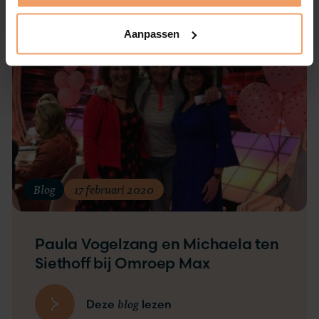
Aanpassen
Blog
17 februari 2020
Paula Vogelzang en Michaela ten
Siethoff bij Omroep Max
blog
Deze
lezen