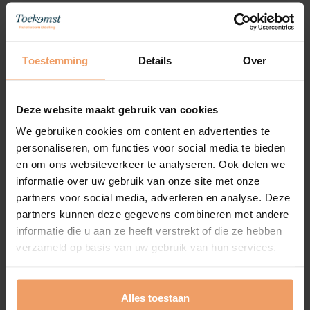
verder lezen?
Wil je
Toestemming
Details
Over
Deze website maakt gebruik van cookies
We gebruiken cookies om content en advertenties te
personaliseren, om functies voor social media te bieden
en om ons websiteverkeer te analyseren. Ook delen we
informatie over uw gebruik van onze site met onze
Blog
29 juni 2026
partners voor social media, adverteren en analyse. Deze
partners kunnen deze gegevens combineren met andere
informatie die u aan ze heeft verstrekt of die ze hebben
Investeren in je liefdesleven is de
verzameld op basis van uw gebruik van hun services.
beste investering
blog
Deze
lezen
Alles toestaan