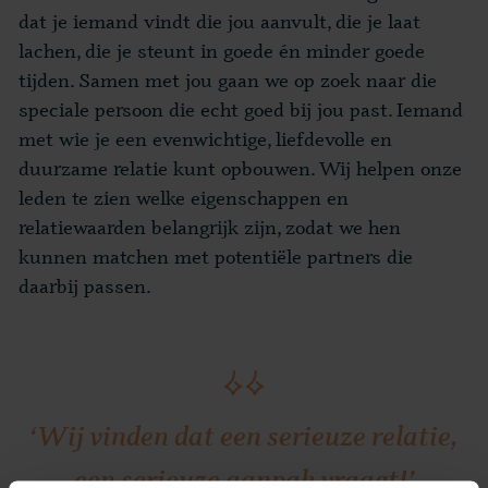
dat je iemand vindt die jou aanvult, die je laat
lachen, die je steunt in goede én minder goede
tijden. Samen met jou gaan we op zoek naar die
speciale persoon die echt goed bij jou past. Iemand
met wie je een evenwichtige, liefdevolle en
duurzame relatie kunt opbouwen. Wij helpen onze
leden te zien welke eigenschappen en
relatiewaarden belangrijk zijn, zodat we hen
kunnen matchen met potentiële partners die
daarbij passen.
‘Wij vinden dat een serieuze relatie,
een serieuze aanpak vraagt!’