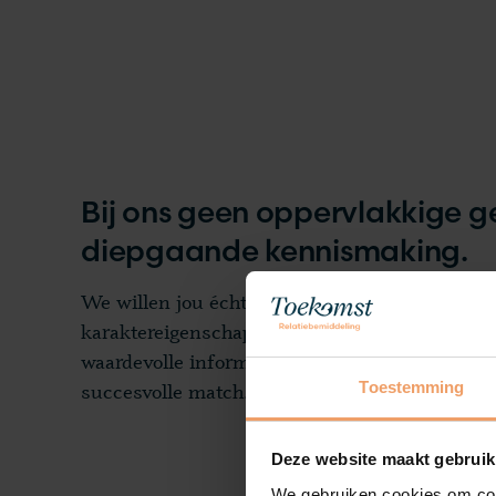
Bij ons geen oppervlakkige 
diepgaande kennismaking.
We willen jou écht leren kennen: jouw levensv
karaktereigenschappen en natuurlijk wat je zo
waardevolle informatie legt Toekomst Relatieb
succesvolle match.
Toestemming
Deze website maakt gebruik
We gebruiken cookies om cont