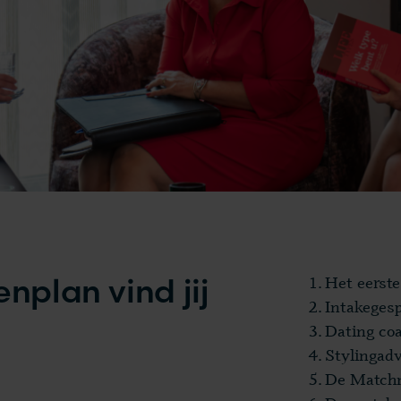
nplan vind jij
Het eerst
Intak
e
ge
sp
Dating co
Stylingadv
De
Match