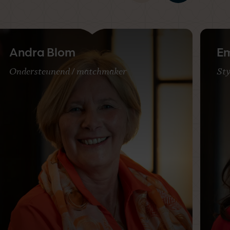
Andra Blom
Em
Ondersteunend / matchmaker
Sty