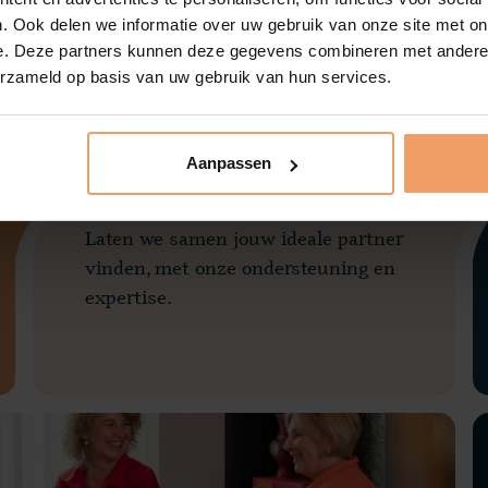
. Ook delen we informatie over uw gebruik van onze site met on
e. Deze partners kunnen deze gegevens combineren met andere i
erzameld op basis van uw gebruik van hun services.
2
Samen zoeken we jouw
Aanpassen
nieuwe partner
Laten we samen jouw ideale partner
vinden, met onze ondersteuning en
expertise.