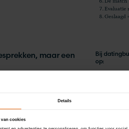
De match
Evaluatie
Geslaagd 
Bij datingb
gesprekken, maar een
op:
•
Partner sear
erhaal, jouw unieke
•
Persoonlijke 
ekt in een partner. Met deze
•
Styling voor 
emiddeling de basis voor een
•
Single- en d
Details
•
En 72% van o
 van cookies
ent en advertenties te personaliseren, om functies voor social