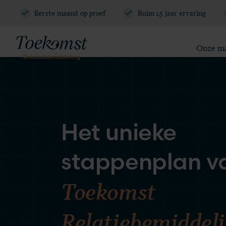
Relatie E-Book
Eerste maand op proef
Ruim 15 jaar ervaring
Blogs en vlogs
Meest gestelde vragen
Vraag gratis kennismaking aan
085 - 130 6965
Onze m
Het unieke
stappenplan v
Toekomst
Relatiebemiddel