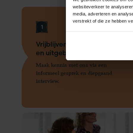
websiteverkeer te analyseren
media, adverteren en analys
verstrekt of die ze hebben v
1
Vrijblijvende kennismaking
en uitgebreid interview
Maak kennis met ons via een
informeel gesprek en diepgaand
interview.