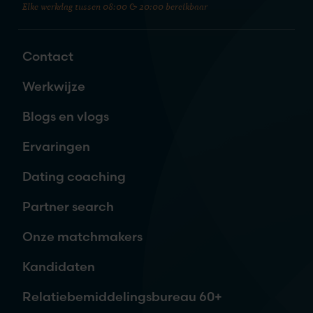
Elke werkdag tussen 08:00 & 20:00 bereikbaar
Zet de eerste stap naar je nieuwe
liefde
Contact
Naam
*
Werkwijze
Blogs en vlogs
E-mailadres
*
Ervaringen
Dating coaching
Telefoon
Partner search
Onze matchmakers
Waar ben je naar op zoek?
Kandidaten
Relatiebemiddelingsbureau 60+