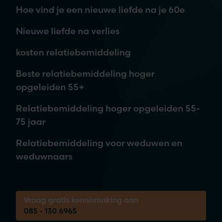
Hoe vind je een nieuwe liefde na je 60e
Nieuwe liefde na verlies
kosten relatiebemiddeling
Je aanvraag is vrijblijvend. Wij nemen contact met je op,
Beste relatiebemiddeling hoger
waarna je kunt beslissen om meer informatie te ontvangen of
opgeleiden 55+
een afspraak in te plannen.
Relatiebemiddeling hoger opgeleiden 55-
75 jaar
Tijdens een vrijblijvende kennismaking
Relatiebemiddeling voor weduwen en
brengen we samen jouw wensen in kaart.
weduwnaars
Bel ons voor een gratis 30-minuten gesprek
over je kansen!
Vraag gratis kennismaking aan
085 - 130 6965
085 - 130 6965
Elke werkdag tussen 08:00 & 20:00 bereikbaar