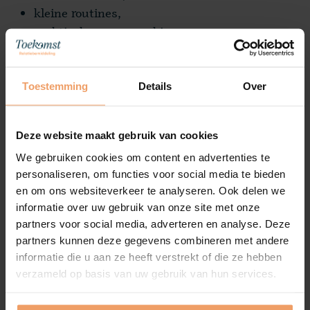
kleine routines,
praktische samenwerking,
ontspannen aanwezigheid.
Daar leert het zenuwstelsel:
Toestemming
Details
Over
“Bij deze persoon kan ik landen.”
Deze website maakt gebruik van cookies
Wanneer stel je iemand voor aan
We gebruiken cookies om content en advertenties te
vrienden?
personaliseren, om functies voor social media te bieden
en om ons websiteverkeer te analyseren. Ook delen we
Veel mensen maken van deze stap een zwaar
informatie over uw gebruik van onze site met onze
symbolisch moment, terwijl het juist heel helpend
partners voor social media, adverteren en analyse. Deze
kan zijn om iemand relatief vroeg in je sociale
partners kunnen deze gegevens combineren met andere
wereld te ontmoeten.
informatie die u aan ze heeft verstrekt of die ze hebben
verzameld op basis van uw gebruik van hun services.
Na ongeveer twee maanden kan dat juist
waardevolle informatie geven: