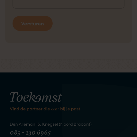
kennis
We staan te springen om
te maken
Den Alleman 13, Knegsel (Noord Brabant)
085 - 130 6965